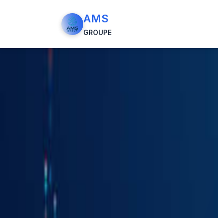
AMS
GROUPE